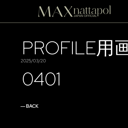
PROFILE用
2025/03/20
0401
― BACK