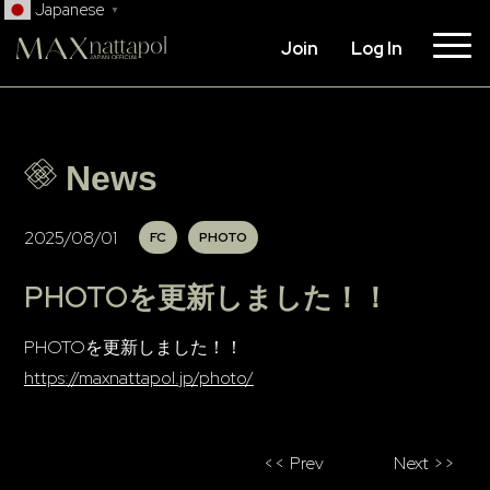
Japanese
▼
Join
Log In
News
2025/08/01
FC
PHOTO
PHOTOを更新しました！！
PHOTOを更新しました！！
https://maxnattapol.jp/photo/
<< Prev
Next >>