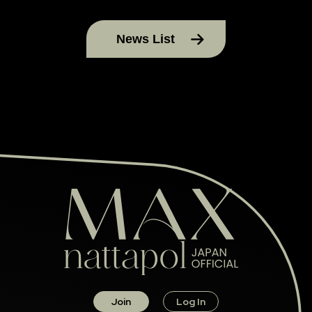
News List
Join
Log In