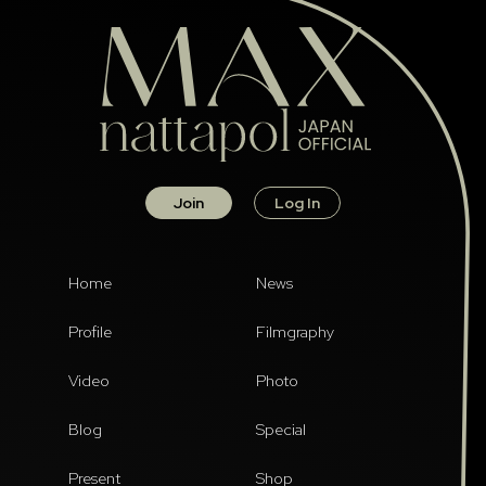
Join
Log In
Home
News
Profile
Filmgraphy
Video
Photo
Blog
Special
Present
Shop